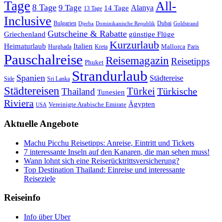
Tage
All-
8 Tage
9 Tage
Alanya
14 Tage
13 Tage
Inclusive
Bulgarien
Dubai
Djerba
Dominikanische Republik
Goldstrand
Gutscheine & Rabatte
Griechenland
günstige Flüge
Kurzurlaub
Heimaturlaub
Italien
Mallorca
Paris
Hurghada
Kreta
Pauschalreise
Reisemagazin
Reisetipps
Phuket
Strandurlaub
Spanien
Städtereise
Side
Sri Lanka
Städtereisen
Türkei
Türkische
Thailand
Tunesien
Riviera
Ägypten
Vereinigte Arabische Emirate
USA
Aktuelle Angebote
Machu Picchu Reisetipps: Anreise, Eintritt und Tickets
7 interessante Inseln auf den Kanaren, die man sehen muss!
Wann lohnt sich eine Reiserücktrittsversicherung?
Top Destination Thailand: Einreise und interessante
Reiseziele
Reiseinfo
Info über Uber