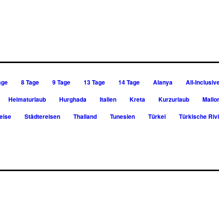
age
8 Tage
9 Tage
13 Tage
14 Tage
Alanya
All-Inclusiv
Heimaturlaub
Hurghada
Italien
Kreta
Kurzurlaub
Mallo
eise
Städtereisen
Thailand
Tunesien
Türkei
Türkische Riv