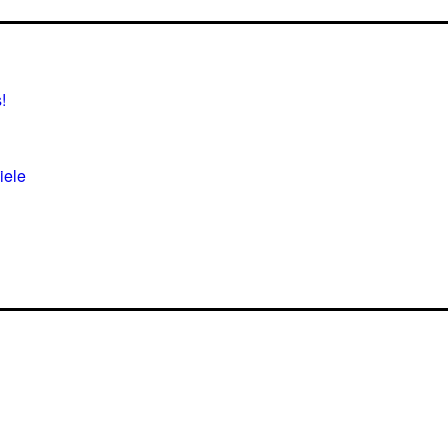
!
iele