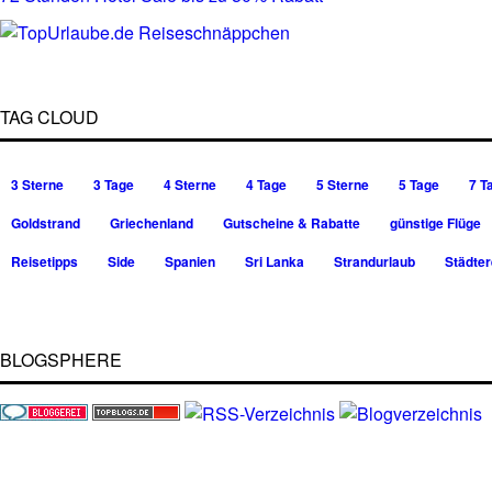
TAG CLOUD
3 Sterne
3 Tage
4 Sterne
4 Tage
5 Sterne
5 Tage
7 T
Goldstrand
Griechenland
Gutscheine & Rabatte
günstige Flüge
Reisetipps
Side
Spanien
Sri Lanka
Strandurlaub
Städter
BLOGSPHERE