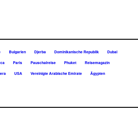
e
Bulgarien
Djerba
Dominikanische Republik
Dubai
rca
Paris
Pauschalreise
Phuket
Reisemagazin
iera
USA
Vereinigte Arabische Emirate
Ägypten