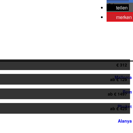
teilen
merken
€ 312
Mallorca
ab € 129
Rom
ab € 1497
Phuket
ab € 425
Alanya