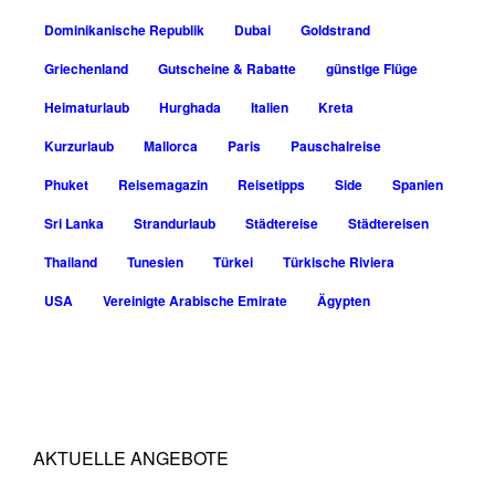
Dominikanische Republik
Dubai
Goldstrand
Griechenland
Gutscheine & Rabatte
günstige Flüge
Heimaturlaub
Hurghada
Italien
Kreta
Kurzurlaub
Mallorca
Paris
Pauschalreise
Phuket
Reisemagazin
Reisetipps
Side
Spanien
Sri Lanka
Strandurlaub
Städtereise
Städtereisen
Thailand
Tunesien
Türkei
Türkische Riviera
USA
Vereinigte Arabische Emirate
Ägypten
AKTUELLE ANGEBOTE