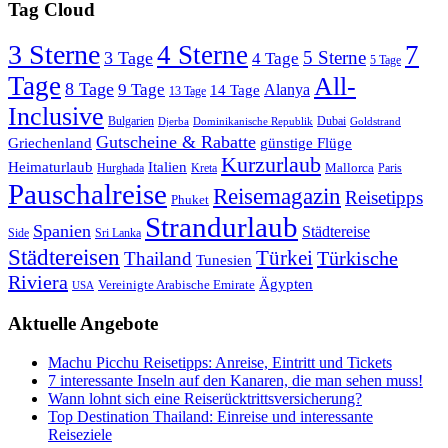
Tag Cloud
3 Sterne
4 Sterne
7
5 Sterne
3 Tage
4 Tage
5 Tage
Tage
All-
8 Tage
9 Tage
Alanya
14 Tage
13 Tage
Inclusive
Bulgarien
Dubai
Djerba
Dominikanische Republik
Goldstrand
Gutscheine & Rabatte
Griechenland
günstige Flüge
Kurzurlaub
Heimaturlaub
Italien
Mallorca
Paris
Hurghada
Kreta
Pauschalreise
Reisemagazin
Reisetipps
Phuket
Strandurlaub
Spanien
Städtereise
Side
Sri Lanka
Städtereisen
Türkei
Türkische
Thailand
Tunesien
Riviera
Ägypten
Vereinigte Arabische Emirate
USA
Aktuelle Angebote
Machu Picchu Reisetipps: Anreise, Eintritt und Tickets
7 interessante Inseln auf den Kanaren, die man sehen muss!
Wann lohnt sich eine Reiserücktrittsversicherung?
Top Destination Thailand: Einreise und interessante
Reiseziele