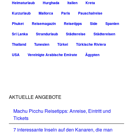
Heimaturlaub
Hurghada
Italien
Kreta
Kurzurlaub
Mallorca
Paris
Pauschalreise
Phuket
Reisemagazin
Reisetipps
Side
Spanien
Sri Lanka
Strandurlaub
Städtereise
Städtereisen
Thailand
Tunesien
Türkei
Türkische Riviera
USA
Vereinigte Arabische Emirate
Ägypten
AKTUELLE ANGEBOTE
Machu Picchu Reisetipps: Anreise, Eintritt und
Tickets
7 interessante Inseln auf den Kanaren, die man