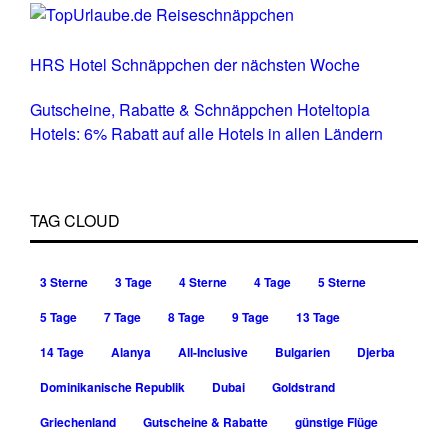
HRS Hotel Schnäppchen der nächsten Woche
Gutscheine, Rabatte & Schnäppchen Hoteltopia
Hotels: 6% Rabatt auf alle Hotels in allen Ländern
TAG CLOUD
3 Sterne
3 Tage
4 Sterne
4 Tage
5 Sterne
5 Tage
7 Tage
8 Tage
9 Tage
13 Tage
14 Tage
Alanya
All-Inclusive
Bulgarien
Djerba
Dominikanische Republik
Dubai
Goldstrand
Griechenland
Gutscheine & Rabatte
günstige Flüge