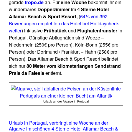
gerade
tropo.de
an. Für
eine Woche
bekommt ihr ein
wunderbares
Doppelzimmer
im
4 Sterne Hotel
Alfamar Beach & Sport Resort,
(
64% von 392
Bewertungen empfehlen das Hotel bei Holidaycheck
weiter
) inklusive
Frühstück
und
Flughafentransfer
in
Portugal. Günstige Abflughäfen sind Weeze –
Niederrhein (250€ pro Person), Köln-Bonn (255€ pro
Person) oder Dortmund / Frankfurt – Hahn (258€ pro
Person). Das Alfamar Beach & Sport Resort befindet
sich nur
80 Meter vom kilometerlangen Sandstrand
Praia da Falesia
entfernt.
Urlaub an der Algarve in Portugal
Urlaub in Portugal, verbringt eine Woche an der
Algarve im schönen 4 Sterne Hotel Alfamar Beach &