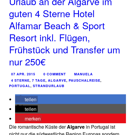
Urlaub an der Algarve im
guten 4 Sterne Hotel
Alfamar Beach & Sport
Resort inkl. Flügen,
Frühstück und Transfer um
nur 250€
07 APR. 2015
0 COMMENT
MANUELA
4 STERNE
,
7 TAGE
,
ALGARVE
,
PAUSCHALREISE
,
PORTUGAL
,
STRANDURLAUB
teilen
teilen
merken
Die romantische Küste der
Algarve
in Portugal ist
nicht nur die südwestliche Region Europas sondern