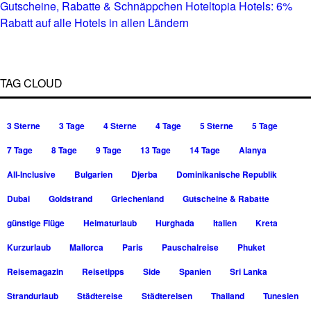
Gutscheine, Rabatte & Schnäppchen Hoteltopia Hotels: 6%
Rabatt auf alle Hotels in allen Ländern
TAG CLOUD
3 Sterne
3 Tage
4 Sterne
4 Tage
5 Sterne
5 Tage
7 Tage
8 Tage
9 Tage
13 Tage
14 Tage
Alanya
All-Inclusive
Bulgarien
Djerba
Dominikanische Republik
Dubai
Goldstrand
Griechenland
Gutscheine & Rabatte
günstige Flüge
Heimaturlaub
Hurghada
Italien
Kreta
Kurzurlaub
Mallorca
Paris
Pauschalreise
Phuket
Reisemagazin
Reisetipps
Side
Spanien
Sri Lanka
Strandurlaub
Städtereise
Städtereisen
Thailand
Tunesien