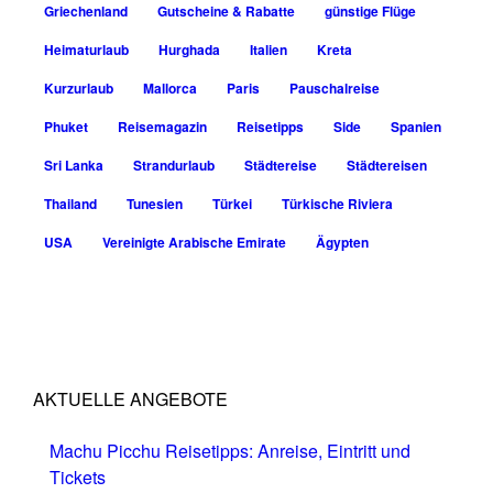
Griechenland
Gutscheine & Rabatte
günstige Flüge
Heimaturlaub
Hurghada
Italien
Kreta
Kurzurlaub
Mallorca
Paris
Pauschalreise
Phuket
Reisemagazin
Reisetipps
Side
Spanien
Sri Lanka
Strandurlaub
Städtereise
Städtereisen
Thailand
Tunesien
Türkei
Türkische Riviera
USA
Vereinigte Arabische Emirate
Ägypten
AKTUELLE ANGEBOTE
Machu Picchu Reisetipps: Anreise, Eintritt und
Tickets