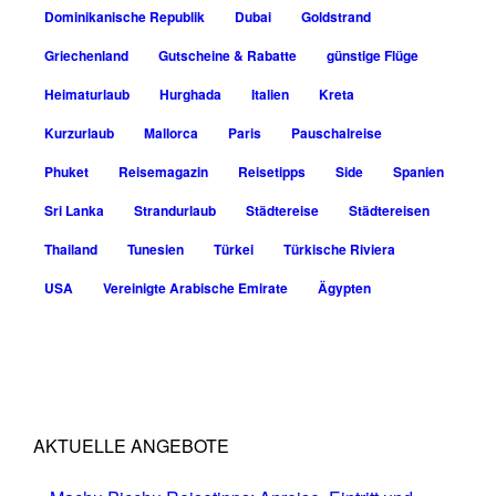
Dominikanische Republik
Dubai
Goldstrand
Griechenland
Gutscheine & Rabatte
günstige Flüge
Heimaturlaub
Hurghada
Italien
Kreta
Kurzurlaub
Mallorca
Paris
Pauschalreise
Phuket
Reisemagazin
Reisetipps
Side
Spanien
Sri Lanka
Strandurlaub
Städtereise
Städtereisen
Thailand
Tunesien
Türkei
Türkische Riviera
USA
Vereinigte Arabische Emirate
Ägypten
AKTUELLE ANGEBOTE