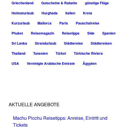
Griechenland
Gutscheine & Rabatte
günstige Flüge
Heimaturlaub
Hurghada
Italien
Kreta
Kurzurlaub
Mallorca
Paris
Pauschalreise
Phuket
Reisemagazin
Reisetipps
Side
Spanien
Sri Lanka
Strandurlaub
Städtereise
Städtereisen
Thailand
Tunesien
Türkei
Türkische Riviera
USA
Vereinigte Arabische Emirate
Ägypten
AKTUELLE ANGEBOTE
Machu Picchu Reisetipps: Anreise, Eintritt und
Tickets