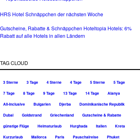
HRS Hotel Schnäppchen der nächsten Woche
Gutscheine, Rabatte & Schnäppchen Hoteltopia Hotels: 6%
Rabatt auf alle Hotels in allen Ländern
TAG CLOUD
3 Sterne
3 Tage
4 Sterne
4 Tage
5 Sterne
5 Tage
7 Tage
8 Tage
9 Tage
13 Tage
14 Tage
Alanya
All-Inclusive
Bulgarien
Djerba
Dominikanische Republik
Dubai
Goldstrand
Griechenland
Gutscheine & Rabatte
günstige Flüge
Heimaturlaub
Hurghada
Italien
Kreta
Kurzurlaub
Mallorca
Paris
Pauschalreise
Phuket