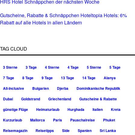
HRS Hotel Schnäppchen der nächsten Woche
Gutscheine, Rabatte & Schnäppchen Hoteltopia Hotels: 6%
Rabatt auf alle Hotels in allen Ländern
TAG CLOUD
3 Sterne
3 Tage
4 Sterne
4 Tage
5 Sterne
5 Tage
7 Tage
8 Tage
9 Tage
13 Tage
14 Tage
Alanya
All-Inclusive
Bulgarien
Djerba
Dominikanische Republik
Dubai
Goldstrand
Griechenland
Gutscheine & Rabatte
günstige Flüge
Heimaturlaub
Hurghada
Italien
Kreta
Kurzurlaub
Mallorca
Paris
Pauschalreise
Phuket
Reisemagazin
Reisetipps
Side
Spanien
Sri Lanka