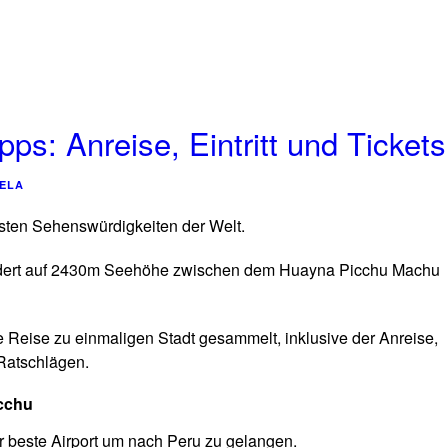
ps: Anreise, Eintritt und Tickets
ELA
sten Sehenswürdigkeiten der Welt.
undert auf 2430m Seehöhe zwischen dem Huayna Picchu Machu
ne Reise zu einmaligen Stadt gesammelt, inklusive der Anreise,
 Ratschlägen.
icchu
er beste Airport um nach Peru zu gelangen.