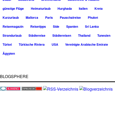
günstige Flüge
Heimaturlaub
Hurghada
Italien
Kreta
Kurzurlaub
Mallorca
Paris
Pauschalreise
Phuket
Reisemagazin
Reisetipps
Side
Spanien
Sri Lanka
Strandurlaub
Städtereise
Städtereisen
Thailand
Tunesien
Türkei
Türkische Riviera
USA
Vereinigte Arabische Emirate
Ägypten
BLOGSPHERE