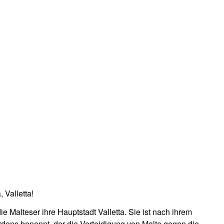
 Valletta!
die Malteser ihre Hauptstadt Valletta. Sie ist nach ihrem
dens benannt, der die Verteidigung von Malta gegen die