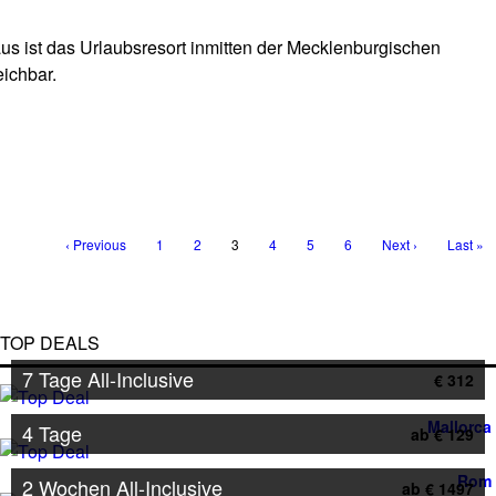
s ist das Urlaubsresort inmitten der Mecklenburgischen
eichbar.
‹ Previous
1
2
3
4
5
6
Next ›
Last »
TOP DEALS
7 Tage All-Inclusive
€ 312
Mallorca
4 Tage
ab € 129
Rom
2 Wochen All-Inclusive
ab € 1497