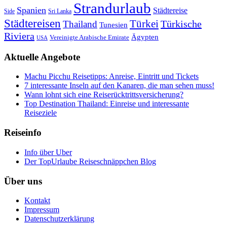
Strandurlaub
Spanien
Städtereise
Side
Sri Lanka
Städtereisen
Türkei
Türkische
Thailand
Tunesien
Riviera
Ägypten
Vereinigte Arabische Emirate
USA
Aktuelle Angebote
Machu Picchu Reisetipps: Anreise, Eintritt und Tickets
7 interessante Inseln auf den Kanaren, die man sehen muss!
Wann lohnt sich eine Reiserücktrittsversicherung?
Top Destination Thailand: Einreise und interessante
Reiseziele
Reiseinfo
Info über Uber
Der TopUrlaube Reiseschnäppchen Blog
Über uns
Kontakt
Impressum
Datenschutzerklärung