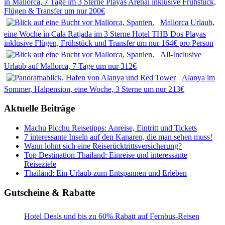
in Mallorca, 7 Tage im 3 Sterne Playas Arenal inklusive Frühstück,
Flügen & Transfer um nur 200€
Mallorca Urlaub,
eine Woche in Cala Ratjada im 3 Sterne Hotel THB Dos Playas
inklusive Flügen, Frühstück und Transfer um nur 164€ pro Person
All-Inclusive
Urlaub auf Mallorca, 7 Tage um nur 312€
Alanya im
Sommer, Halpension, eine Woche, 3 Sterne um nur 213€
Aktuelle Beiträge
Machu Picchu Reisetipps: Anreise, Eintritt und Tickets
7 interessante Inseln auf den Kanaren, die man sehen muss!
Wann lohnt sich eine Reiserücktrittsversicherung?
Top Destination Thailand: Einreise und interessante
Reiseziele
Thailand: Ein Urlaub zum Entspannen und Erleben
Gutscheine & Rabatte
Hotel Deals und bis zu 60% Rabatt auf Fernbus-Reisen