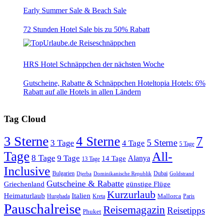
Early Summer Sale & Beach Sale
72 Stunden Hotel Sale bis zu 50% Rabatt
HRS Hotel Schnäppchen der nächsten Woche
Gutscheine, Rabatte & Schnäppchen Hoteltopia Hotels: 6%
Rabatt auf alle Hotels in allen Ländern
Tag Cloud
3 Sterne
4 Sterne
7
5 Sterne
3 Tage
4 Tage
5 Tage
Tage
All-
8 Tage
9 Tage
Alanya
14 Tage
13 Tage
Inclusive
Bulgarien
Dubai
Djerba
Dominikanische Republik
Goldstrand
Gutscheine & Rabatte
Griechenland
günstige Flüge
Kurzurlaub
Heimaturlaub
Italien
Mallorca
Paris
Hurghada
Kreta
Pauschalreise
Reisemagazin
Reisetipps
Phuket