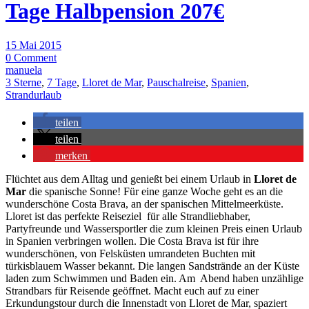
Tage Halbpension 207€
15 Mai 2015
0 Comment
manuela
3 Sterne
,
7 Tage
,
Lloret de Mar
,
Pauschalreise
,
Spanien
,
Strandurlaub
teilen
teilen
merken
Flüchtet aus dem Alltag und genießt bei einem Urlaub in
Lloret de
Mar
die spanische Sonne! Für eine ganze Woche geht es an die
wunderschöne Costa Brava, an der spanischen Mittelmeerküste.
Lloret ist das perfekte Reiseziel für alle Strandliebhaber,
Partyfreunde und Wassersportler die zum kleinen Preis einen Urlaub
in Spanien verbringen wollen. Die Costa Brava ist für ihre
wunderschönen, von Felsküsten umrandeten Buchten mit
türkisblauem Wasser bekannt. Die langen Sandstrände an der Küste
laden zum Schwimmen und Baden ein. Am Abend haben unzählige
Strandbars für Reisende geöffnet. Macht euch auf zu einer
Erkundungstour durch die Innenstadt von Lloret de Mar, spaziert