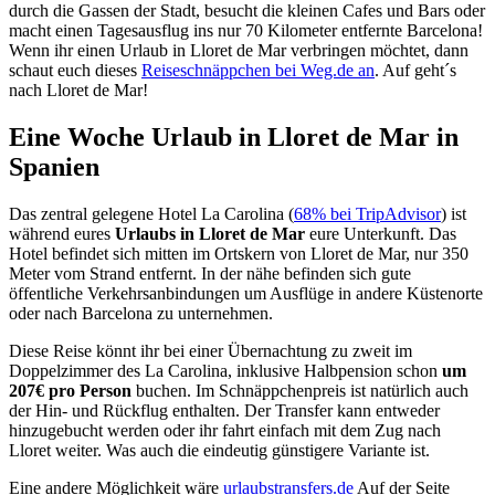
durch die Gassen der Stadt, besucht die kleinen Cafes und Bars oder
macht einen Tagesausflug ins nur 70 Kilometer entfernte Barcelona!
Wenn ihr einen Urlaub in Lloret de Mar verbringen möchtet, dann
schaut euch dieses
Reiseschnäppchen bei Weg.de an
. Auf geht´s
nach Lloret de Mar!
Eine Woche Urlaub in Lloret de Mar in
Spanien
Das zentral gelegene Hotel La Carolina (
68% bei TripAdvisor
) ist
während eures
Urlaubs in Lloret de Mar
eure Unterkunft. Das
Hotel befindet sich mitten im Ortskern von Lloret de Mar, nur 350
Meter vom Strand entfernt. In der nähe befinden sich gute
öffentliche Verkehrsanbindungen um Ausflüge in andere Küstenorte
oder nach Barcelona zu unternehmen.
Diese Reise könnt ihr bei einer Übernachtung zu zweit im
Doppelzimmer des La Carolina, inklusive Halbpension schon
um
207€ pro Person
buchen. Im Schnäppchenpreis ist natürlich auch
der Hin- und Rückflug enthalten. Der Transfer kann entweder
hinzugebucht werden oder ihr fahrt einfach mit dem Zug nach
Lloret weiter. Was auch die eindeutig günstigere Variante ist.
Eine andere Möglichkeit wäre
urlaubstransfers.de
Auf der Seite