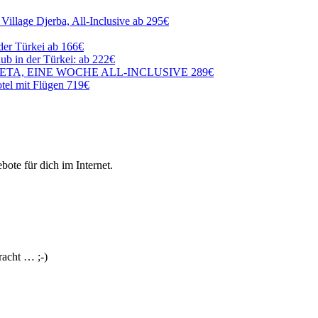
Village Djerba, All-Inclusive ab 295€
der Türkei ab 166€
ub in der Türkei: ab 222€
TA, EINE WOCHE ALL-INCLUSIVE 289€
otel mit Flügen 719€
ote für dich im Internet.
racht … ;-)