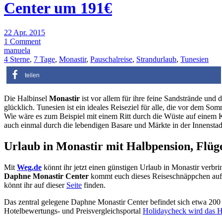
Center um 191€
22 Apr. 2015
1 Comment
manuela
4 Sterne
,
7 Tage
,
Monastir
,
Pauschalreise
,
Strandurlaub
,
Tunesien
teilen
Die Halbinsel
Monastir
ist vor allem für ihre feine Sandstrände u
glücklich. Tunesien ist ein ideales Reiseziel für alle, die vor dem 
Wie wäre es zum Beispiel mit einem Ritt durch die Wüste auf einem K
auch einmal durch die lebendigen Basare und Märkte in der Innenstad
Urlaub in Monastir mit Halbpension, Flüg
Mit
Weg.de
könnt ihr jetzt einen günstigen Urlaub in Monastir verbri
Daphne Monastir Center
kommt euch dieses Reiseschnäppchen au
könnt ihr auf dieser
Seite
finden.
Das zentral gelegene Daphne Monastir Center befindet sich etwa 200 
Hotelbewertungs- und Preisvergleichsportal
Holidaycheck wird das H