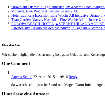
Urlaub auf Djerba: 7 Tage Tunesien, im 4 Sterne Hotel Sangho 
Monastir, Eine Woche All-Inclusive um 250€
Hotel Euphoria Excelsior, Eine Woche All-Inclusive Urlaub in 
Titan Garden Alanya, Konakli – Eine Woche All-Inclusive Urla
EUROPA BEACH HOTEL, 4 STERNE URLAUB AUF KRE
All-Inclusive Urlaub auf den Malediven, 7 Tage im 4 Sterne H
Über den Autor
Wir suchen täglich die besten und günstigsten Urlaubs- und Reiseangeb
One Comment
Angela Scholl
22. April 2015
at 16:16
Reply
da war ich schon ,sau heiß und nen Magen Darm Infekt mitgeb
Hinterlasse eine Antwort