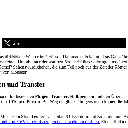
teilen
nd das türkisblaue Wasser im Golf von Hammamet bekannt. Das Ganzjäh
Sommer einen Urlaub unter der warmen Sonne Afrikas verbringen möchten.
amel? Sehenswürdigkeiten, die zum Teil noch aus der Zeit der Römer s
t von Monastir.
en und Transfer
ngen. Inklusive den
Flügen
,
Transfer
,
Halbpension
und den Übernach
f nur
191€ pro Person
. Bei Weg.de gibt es übrigens noch immer die Ju
Meter vom Strand entfernt. Ins Stadt/Ortszentrum mit Einkaufs- und A
otel von 75% seiner bisherigen Gäste weiterempfohlen.
Einen direkten