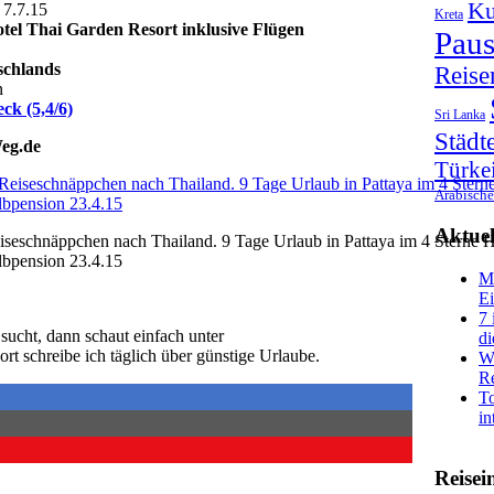
Ku
 7.7.15
Kreta
otel Thai Garden Resort inklusive Flügen
Paus
schlands
Reise
n
ck (5,4/6)
Sri Lanka
Städt
Weg.de
Türke
Arabische
Aktuel
eschnäppchen nach Thailand. 9 Tage Urlaub in Pattaya im 4 Sterne H
lbpension 23.4.15
Ma
Ei
7 
sucht, dann schaut einfach unter
di
ort schreibe ich täglich über günstige Urlaube.
Wa
Re
To
in
Reisei