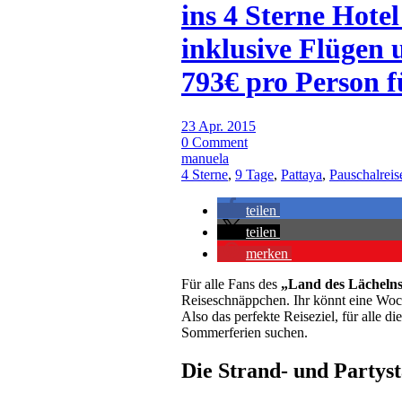
ins 4 Sterne Hote
inklusive Flügen
793€ pro Person f
23 Apr. 2015
0 Comment
manuela
4 Sterne
,
9 Tage
,
Pattaya
,
Pauschalreis
teilen
teilen
merken
Für alle Fans des
„Land des Lächeln
Reiseschnäppchen. Ihr könnt eine Wo
Also das perfekte Reiseziel, für alle 
Sommerferien suchen.
Die Strand- und Partyst