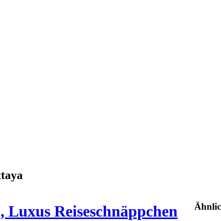
ttaya
Ähnli
a, Luxus Reiseschnäppchen