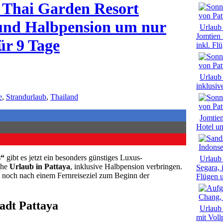
l Thai Garden Resort
 und Halbpension um nur
Urlaub 
Jomtien
ür 9 Tage
inkl. Fl
Urlaub 
inklusi
e
,
Strandurlaub
,
Thailand
Jomtien
Hotel u
s“
gibt es jetzt ein besonders günstiges Luxus-
Urlaub 
che
Urlaub in Pattaya
, inklusive Halbpension verbringen.
Segara, 
die noch nach einem Fernreiseziel zum Beginn der
Flügen 
adt Pattaya
Urlaub
mit Voll