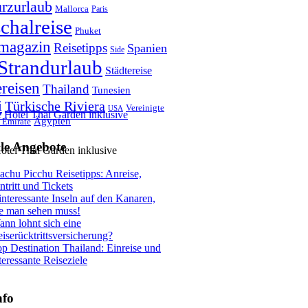
rzurlaub
Mallorca
Paris
chalreise
Phuket
magazin
Reisetipps
Spanien
Side
Strandurlaub
Städtereise
ereisen
Thailand
Tunesien
i
Türkische Riviera
Vereinigte
USA
Ägypten
 Emirate
le Angebote
otel Thai Garden inklusive
chu Picchu Reisetipps: Anreise,
ntritt und Tickets
interessante Inseln auf den Kanaren,
e man sehen muss!
nn lohnt sich eine
iserücktrittsversicherung?
p Destination Thailand: Einreise und
teressante Reiseziele
nfo