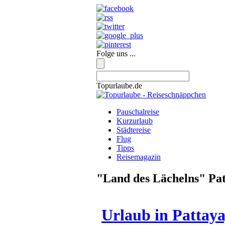
Folge uns ...
Topurlaube.de
Pauschalreise
Kurzurlaub
Städtereise
Flug
Tipps
Reisemagazin
"Land des Lächelns" Pa
Urlaub in Pattay