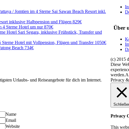
In
Pattaya / Jomtien im 4 Sterne Sai Sawan Beach Resort inkl.
D
esort inklusive Halbpension und Flügen 829€
m 4 Sterne Hotel um nur 870€
Über 
rne Hotel Sari Segara, inklusive Frühstück, Transfer und
K
 Sterne Hotel mit Vollpension, Flügen und Transfer 1050€
I
Patong Beach 734€
Da
(c) 2015
Diese Web
experienc
werden.
A
Privacy &
tigsten Urlaubs- und Reiseangebote für dich im Internet.
Schließe
Name
Privacy 
Email
Website
This webs