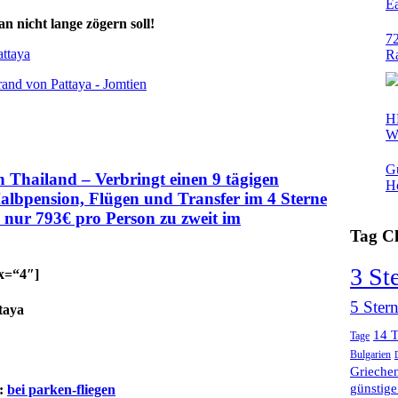
E
n nicht lange zögern soll!
72
ttaya
Ra
H
W
G
Thailand – Verbringt einen 9 tägigen
Ho
Halbpension, Flügen und Transfer im 4 Sterne
Ho
nur 793€ pro Person zu zweit im
Tag C
3 St
ax=“4″]
5 Ster
taya
14 
Tage
Bulgarien
Grieche
günstige
n:
bei parken-fliegen