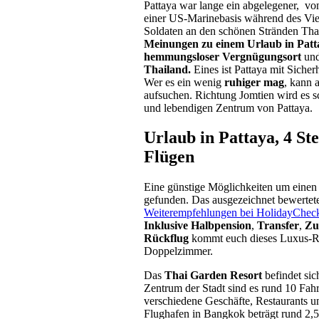
Pattaya war lange ein abgelegener, von
einer US-Marinebasis während des Vie
Soldaten an den schönen Stränden Tha
Meinungen zu einem Urlaub in Patta
hemmungsloser Vergnügungsort
und
Thailand.
Eines ist Pattaya mit Sicherh
Wer es ein wenig
ruhiger mag
, kann 
aufsuchen. Richtung Jomtien wird es sc
und lebendigen Zentrum von Pattaya.
Urlaub in Pattaya, 4 St
Flügen
Eine günstige Möglichkeiten um einen 
gefunden. Das ausgezeichnet bewerte
Weiterempfehlungen bei HolidayChec
Inklusive Halbpension
,
Transfer
,
Zu
Rückflug
kommt euch dieses Luxus-R
Doppelzimmer.
Das
Thai Garden Resort
befindet sic
Zentrum der Stadt sind es rund 10 Fah
verschiedene Geschäfte, Restaurants u
Flughafen in Bangkok beträgt rund 2,