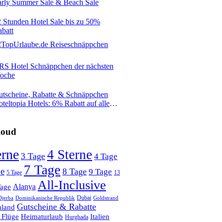
arly Summer Sale & Beach Sale
 Stunden Hotel Sale bis zu 50%
batt
RS Hotel Schnäppchen der nächsten
oche
utscheine, Rabatte & Schnäppchen
teltopia Hotels: 6% Rabatt auf alle
tels in allen Ländern
loud
erne
4 Sterne
3 Tage
4 Tage
7 Tage
ne
8 Tage
9 Tage
13
5 Tage
All-Inclusive
Alanya
Tage
Dubai
Djerba
Dominikanische Republik
Goldstrand
Gutscheine & Rabatte
nland
 Flüge
Heimaturlaub
Italien
Hurghada