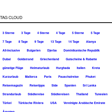
TAG CLOUD
3 Sterne
3 Tage
4 Sterne
4 Tage
5 Sterne
5 Tage
7 Tage
8 Tage
9 Tage
13 Tage
14 Tage
Alanya
All-Inclusive
Bulgarien
Djerba
Dominikanische Republik
Dubai
Goldstrand
Griechenland
Gutscheine & Rabatte
günstige Flüge
Heimaturlaub
Hurghada
Italien
Kreta
Kurzurlaub
Mallorca
Paris
Pauschalreise
Phuket
Reisemagazin
Reisetipps
Side
Spanien
Sri Lanka
Strandurlaub
Städtereise
Städtereisen
Thailand
Tunesien
Türkei
Türkische Riviera
USA
Vereinigte Arabische Emirate
Ägypten