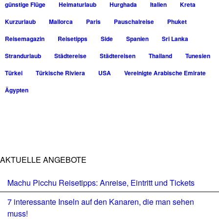
günstige Flüge
Heimaturlaub
Hurghada
Italien
Kreta
Kurzurlaub
Mallorca
Paris
Pauschalreise
Phuket
Reisemagazin
Reisetipps
Side
Spanien
Sri Lanka
Strandurlaub
Städtereise
Städtereisen
Thailand
Tunesien
Türkei
Türkische Riviera
USA
Vereinigte Arabische Emirate
Ägypten
AKTUELLE ANGEBOTE
Machu Picchu Reisetipps: Anreise, Eintritt und Tickets
7 interessante Inseln auf den Kanaren, die man sehen
muss!