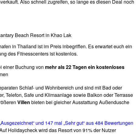
verkauft. Also schnell zugreifen, so lange es diesen Deal noch
 Kantary Beach Resort in Khao Lak
afen in Thailand ist im Preis inbegriffen. Es erwartet euch ein
ung des Fitnesscenters ist kostenlos.
bei einer Buchung von
mehr als 22 Tagen ein kostenloses
men
eparaten Schlaf- und Wohnbereich und sind mit Bad oder
, Telefon, Safe und Klimaanlage sowie Balkon oder Terrasse
größeren
Villen
bieten bei gleicher Ausstattung Außendusche
„Ausgezeichnet“ und 147 mal „Sehr gut“ aus 484 Bewertungen
Auf Holidaycheck wird das Resort von 91% der Nutzer