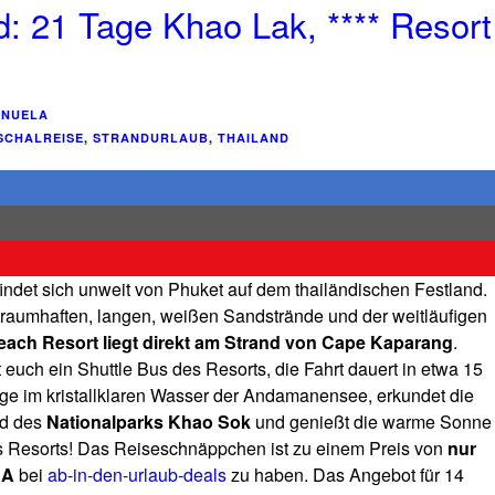
d: 21 Tage Khao Lak, **** Resort
NUELA
SCHALREISE
,
STRANDURLAUB
,
THAILAND
ndet sich unweit von Phuket auf dem thailändischen Festland.
 traumhaften, langen, weißen Sandstrände und der weitläufigen
each Resort liegt direkt am Strand von Cape Kaparang
.
euch ein Shuttle Bus des Resorts, die Fahrt dauert in etwa 15
ge im kristallklaren Wasser der Andamanensee, erkundet die
ld des
Nationalparks Khao Sok
und genießt die warme Sonne
 Resorts! Das Reiseschnäppchen ist zu einem Preis von
nur
 A
bei
ab-in-den-urlaub-deals
zu haben. Das Angebot für 14