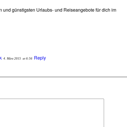
en und günstigsten Urlaubs- und Reiseangebote für dich im
k
Reply
4. März 2015
at 6:56